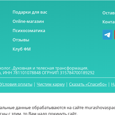
Подарки для вас
Остав
Online-магазин
Конта
Психосоматика
Отзывы
Клуб ФМ
холог. Духовная и телесная трансформация.
, ИНН 781101078848 ОГРНИП 315784700189292
Условия оплаты
|
Чистим карму
|
Сказать «Спасибо»
|
Н
альные данные обрабатываются на сайте murashovaspac
сны с этим, то Вам надо покинуть сайт.