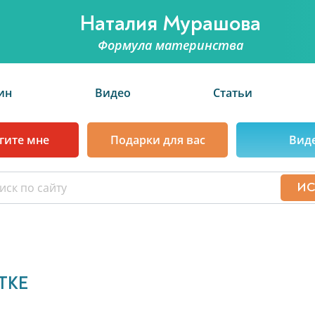
Наталия Мурашова
Формула материнства
ин
Видео
Статьи
гите мне
Подарки для вас
Вид
ТКЕ