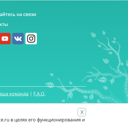
айтесь на связи
кты
аша команда
|
F.A.Q.
e.ru в целях его функционирования и