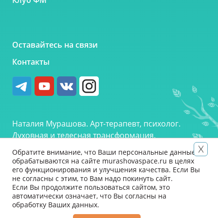
Клуб ФМ
Оставайтесь на связи
Контакты
Наталия Мурашова. Арт-терапевт, психолог.
Духовная и телесная трансформация.
Обратите внимание, что Ваши персональные данные
ИП Мурашова Наталия Александровна, ИНН
обрабатываются на сайте murashovaspace.ru в целях
781101078848 ОГРНИП 315784700189292
его функционирования и улучшения качества. Если Вы
не согласны с этим, то Вам надо покинуть сайт.
Если Вы продолжите пользоваться сайтом, это
автоматически означает, что Вы согласны на
© 2026 Наталия Мурашова |
Оферта
|
Условия
обработку Ваших данных.
оплаты
|
Чистим карму
|
Сказать «Спасибо»
|