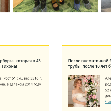
бурга, которая в 43
После внематочной 
 Тихона!
трубы, после 10 лет б
Рост 51 см., вес 3310 г.
Але
на, в далёком 2014 году
род
52 
доб
Чит