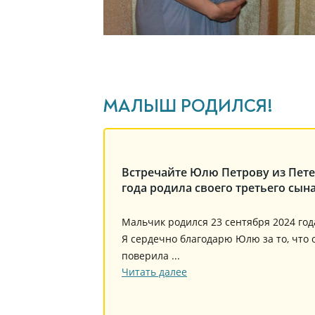
МАЛЫШ РОДИЛСЯ!
чников,
Встречайте Юлю Петрову из Петер
года родила своего третьего сына
 3 марта родился
Мальчик родился 23 сентября 2024 года. 
После 5 лет
Я сердечно благодарю Юлю за то, что о
истоз яичников,
поверила ...
Читать далее
. ...