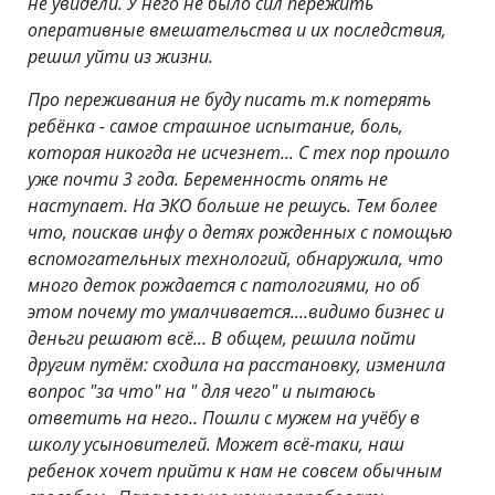
не увидели. У него не было сил пережить
оперативные вмешательства и их последствия,
решил уйти из жизни.
Про переживания не буду писать т.к потерять
ребёнка - самое страшное испытание, боль,
которая никогда не исчезнет... С тех пор прошло
уже почти 3 года. Беременность опять не
наступает. На ЭКО больше не решусь. Тем более
что, поискав инфу о детях рожденных с помощью
вспомогательных технологий, обнаружила, что
много деток рождается с патологиями, но об
этом почему то умалчивается....видимо бизнес и
деньги решают всё... В общем, решила пойти
другим путём: сходила на расстановку, изменила
вопрос "за что" на " для чего" и пытаюсь
ответить на него.. Пошли с мужем на учёбу в
школу усыновителей. Может всё-таки, наш
ребенок хочет прийти к нам не совсем обычным